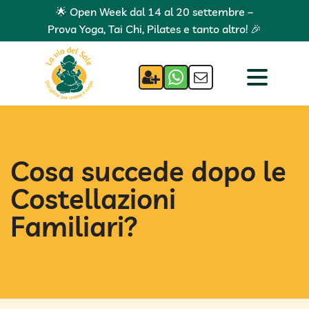
🌟 Open Week dal 14 al 20 settembre –
Prova Yoga, Tai Chi, Pilates e tanto altro! 🎉
Cosa succede dopo le
Costellazioni
Familiari?