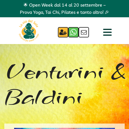
🌟 Open Week dal 14 al 20 settembre –
Prova Yoga, Tai Chi, Pilates e tanto altro! 🎉
Venturini &
Baldini