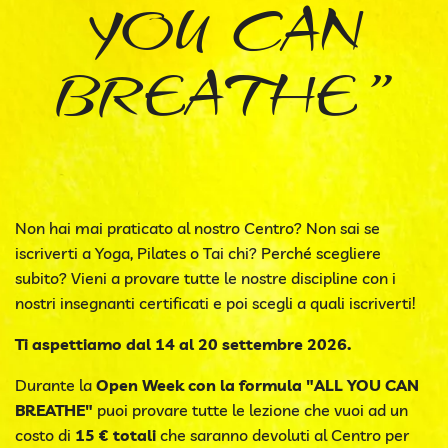
YOU CAN
BREATHE"
Non hai mai praticato al nostro Centro? Non sai se
iscriverti a Yoga, Pilates o Tai chi? Perché scegliere
subito? Vieni a provare tutte le nostre discipline con i
nostri insegnanti certificati e poi scegli a quali iscriverti!
Ti aspettiamo dal 14 al 20 settembre 2026.
Durante la
Open Week con la formula "ALL YOU CAN
BREATHE"
puoi provare tutte le lezione che vuoi ad un
costo di
15 € totali
che saranno devoluti al Centro per