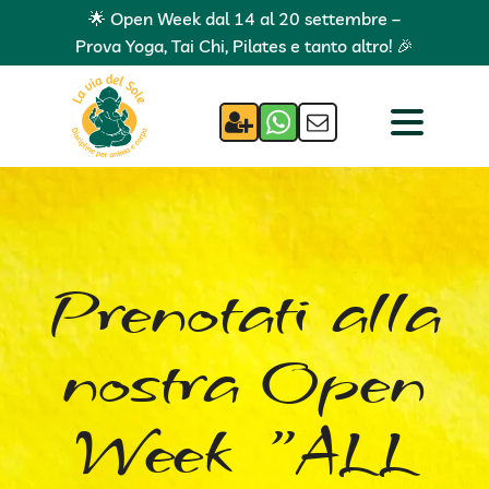
🌟 Open Week dal 14 al 20 settembre –
Prova Yoga, Tai Chi, Pilates e tanto altro! 🎉
Prenotati alla
nostra Open
Week "ALL