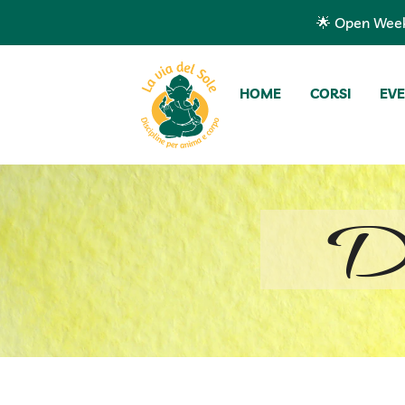
🌟 Open Week 
HOME
CORSI
EVE
D