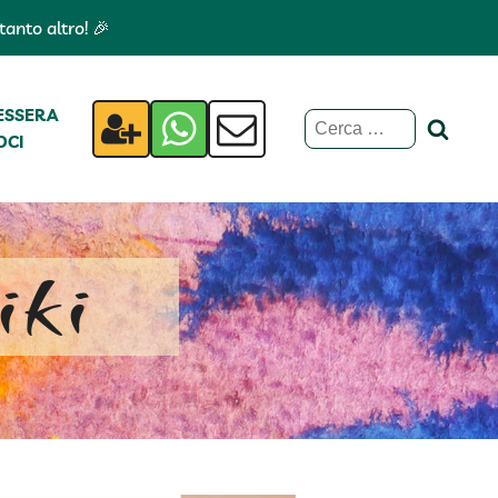
anto altro! 🎉
ESSERA
Ricerca
OCI
per:
ki